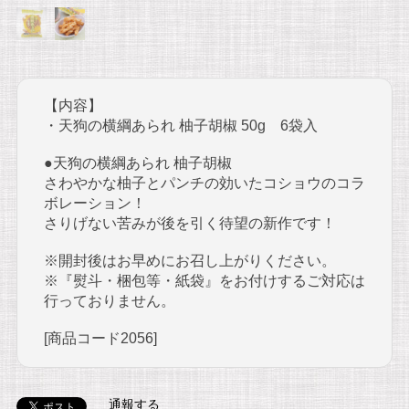
【内容】
・天狗の横綱あられ 柚子胡椒 50g 6袋入
●天狗の横綱あられ 柚子胡椒
さわやかな柚子とパンチの効いたコショウのコラ
ボレーション！
さりげない苦みが後を引く待望の新作です！
※開封後はお早めにお召し上がりください。
※『熨斗・梱包等・紙袋』をお付けするご対応は
行っておりません。
[商品コード2056]
通報する