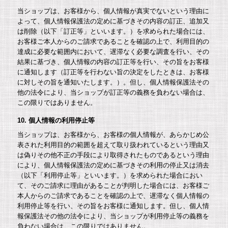
当ショップは、お客様から、個人情報が真実でないという理由に
よって、個人情報保護法の定めに基づきその内容の訂正、追加又
は削除（以下「訂正等」といいます。）を求められた場合には、
お客様ご本人からのご請求であることを確認の上で、利用目的の
達成に必要な範囲内において、遅滞なく必要な調査を行い、その
結果に基づき、個人情報の内容の訂正等を行い、その旨をお客様
に通知します（訂正等を行わない旨の決定をしたときは、お客様
に対しその旨を通知いたします。）。但し、個人情報保護法その
他の法令により、当ショップが訂正等の義務を負わない場合は、
この限りではありません。
10. 個人情報の利用停止等
当ショップは、お客様から、お客様の個人情報が、あらかじめ公
表された利用目的の範囲を超えて取り扱われているという理由又
は偽りその他不正の手段により取得されたものであるという理由
により、個人情報保護法の定めに基づきその利用の停止又は消去
（以下「利用停止等」といいます。）を求められた場合におい
て、そのご請求に理由があることが判明した場合には、お客様ご
本人からのご請求であることを確認の上で、遅滞なく個人情報の
利用停止等を行い、その旨をお客様に通知します。但し、個人情
報保護法その他の法令により、当ショップが利用停止等の義務を
負わない場合は、この限りではありません。