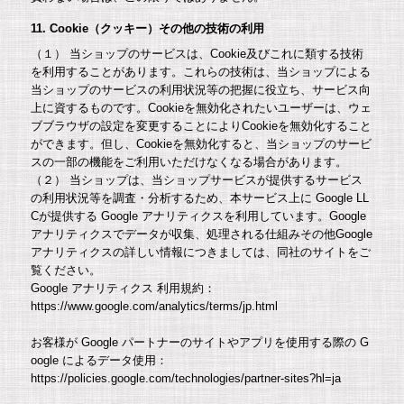
11. Cookie（クッキー）その他の技術の利用
（１） 当ショップのサービスは、Cookie及びこれに類する技術
を利用することがあります。これらの技術は、当ショップによる
当ショップのサービスの利用状況等の把握に役立ち、サービス向
上に資するものです。Cookieを無効化されたいユーザーは、ウェ
ブブラウザの設定を変更することによりCookieを無効化すること
ができます。但し、Cookieを無効化すると、当ショップのサービ
スの一部の機能をご利用いただけなくなる場合があります。
（２） 当ショップは、当ショップサービスが提供するサービス
の利用状況等を調査・分析するため、本サービス上に Google LL
Cが提供する Google アナリティクスを利用しています。Google
アナリティクスでデータが収集、処理される仕組みその他Google
アナリティクスの詳しい情報につきましては、同社のサイトをご
覧ください。
Google アナリティクス 利用規約：
https://www.google.com/analytics/terms/jp.html
お客様が Google パートナーのサイトやアプリを使用する際の G
oogle によるデータ使用：
https://policies.google.com/technologies/partner-sites?hl=ja