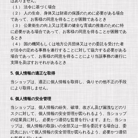
はありません。
（１） 法令に基づく場合
（２） 人の生命、身体又は財産の保護のために必要がある場合
であって、お客様の同意を得ることが困難であるとき
（３） 公衆衛生の向上又は児童の健全な育成の推進のために特
に必要がある場合であって、お客様の同意を得ることが困難であ
るとき
（４） 国の機関もしくは地方公共団体又はその委託を受けた者
が法令の定める事務を遂行することに対して協力する必要がある
場合であって、お客様の同意を得ることにより当該事務の遂行に
支障を及ぼすおそれがあるとき
5. 個人情報の適正な取得
当ショップは、適正に個人情報を取得し、偽りその他不正の手段
により取得しません。
6. 個人情報の安全管理
当ショップは、個人情報の紛失、破壊、改ざん及び漏洩などのリ
スクに対して、個人情報の安全管理が図られるよう、当ショップ
の従業員に対し、必要かつ適切な監督を行います。また、当ショ
ップは、個人情報の取扱いの全部又は一部を委託する場合は、委
託先において個人情報の安全管理が図られるよう、必要かつ適切